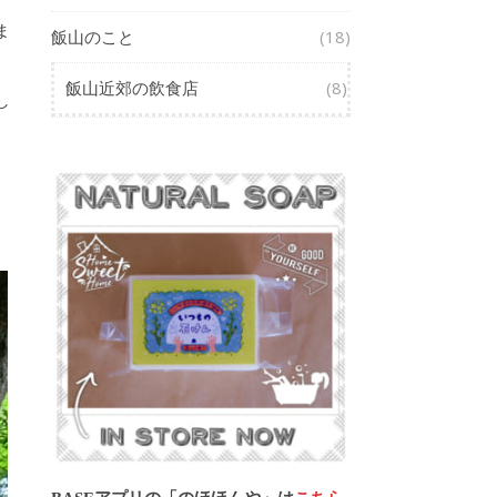
ま
飯山のこと
(18)
飯山近郊の飲食店
(8)
し