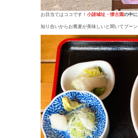
お目当てはココです！
小諸城址・懐古園
の中に
知り合いからお蕎麦が美味しいと聞いてブーン