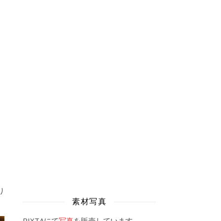
り
素材写真
PIXTAにて
写真
を販売しています。