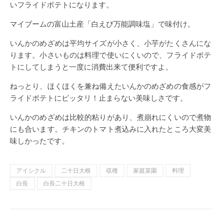
いフライドポテトになります。
マイブームの富山土産「白えび万能調味塩」で味付け。
いんかのめざめは平均サイズが小さく、小芋がたくさんにな
ります。小さいものは料理で使いにくいので、フライドポテ
トにしてしまうと一度に消費出来て便利ですよ。
ねっとり、ほくほくを兼ね備えたいんかのめざめの食感がフ
ライドポテトにピッタリ！止まらない美味しさです。
いんかのめざめは比較的粘りがあり、煮崩れにくいので煮物
にも合います。チキンのトマト煮込みに入れたところ大変美
味しかったです。
アイシクル
二十日大根
収穫
家庭菜園
料理
白長
白長二十日大根