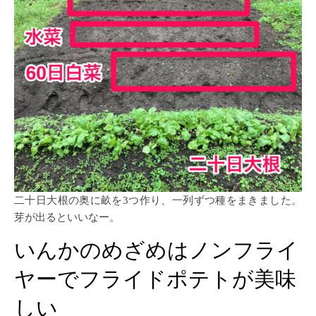
二十日大根の奥に畝を3つ作り、一列ずつ種をまきました。
芽が出るといいなー。
いんかのめざめはノンフライ
ヤーでフライドポテトが美味
しい