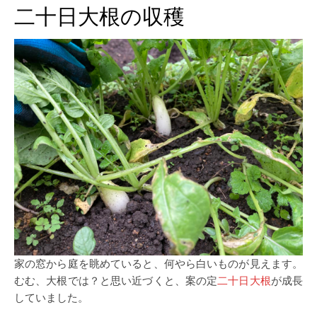
二十日大根の収穫
家の窓から庭を眺めていると、何やら白いものが見えます。
むむ、大根では？と思い近づくと、案の定
二十日大根
が成長
していました。