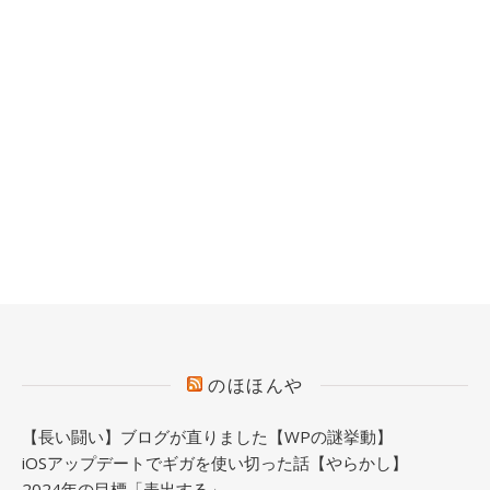
のほほんや
【長い闘い】ブログが直りました【WPの謎挙動】
iOSアップデートでギガを使い切った話【やらかし】
2024年の目標「表出する」