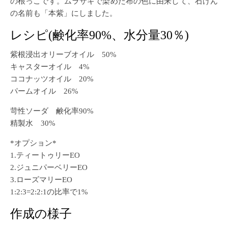
の根っこです。ムラサキで染めた布の色に由来して、石けん
の名前も「本紫」にしました。
レシピ(鹸化率90%、水分量30％)
紫根浸出オリーブオイル 50%
キャスターオイル 4%
ココナッツオイル 20%
パームオイル 26%
苛性ソーダ 鹸化率90%
精製水 30%
*オプション*
1.ティートゥリーEO
2.ジュニパーベリーEO
3.ローズマリーEO
1:2:3=2:2:1の比率で1%
作成の様子