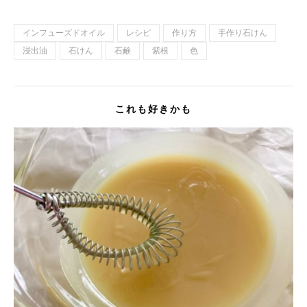
インフューズドオイル
レシピ
作り方
手作り石けん
浸出油
石けん
石鹸
紫根
色
これも好きかも